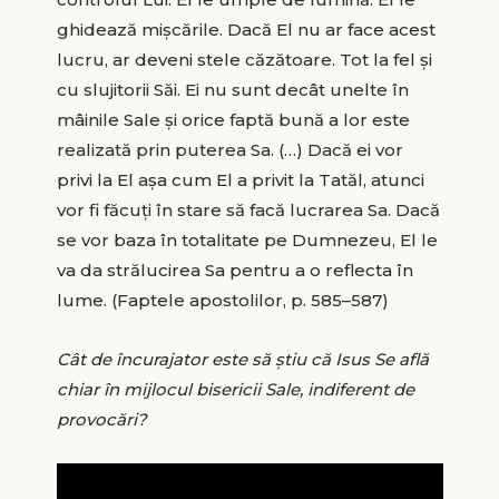
ghidează mișcările. Dacă El nu ar face acest
lucru, ar deveni stele căzătoare. Tot la fel și
cu slujitorii Săi. Ei nu sunt decât unelte în
mâinile Sale și orice faptă bună a lor este
realizată prin puterea Sa. (…) Dacă ei vor
privi la El așa cum El a privit la Tatăl, atunci
vor fi făcuți în stare să facă lucrarea Sa. Dacă
se vor baza în totalitate pe Dumnezeu, El le
va da strălucirea Sa pentru a o reflecta în
lume. (Faptele apostolilor, p. 585–587)
Cât de încurajator este să știu că Isus Se află
chiar în mijlocul bisericii Sale, indiferent de
provocări?