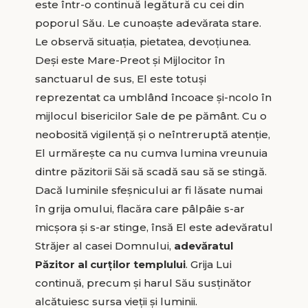
este într-o continuă legătură cu cei din
poporul Său. Le cunoaște adevărata stare.
Le observă situația, pietatea, devoțiunea.
Deși este Mare-Preot și Mijlocitor în
sanctuarul de sus, El este totuși
reprezentat ca umblând încoace și-ncolo în
mijlocul bisericilor Sale de pe pământ. Cu o
neobosită vigilență și o neîntreruptă atenție,
El urmărește ca nu cumva lumina vreunuia
dintre păzitorii Săi să scadă sau să se stingă.
Dacă luminile sfeșnicului ar fi lăsate numai
în grija omului, flacăra care pâlpâie s-ar
micșora și s-ar stinge, însă El este adevăratul
Străjer al casei Domnului,
adevăratul
Păzitor al curților templului
. Grija Lui
continuă, precum și harul Său susținător
alcătuiesc sursa vieții și luminii.