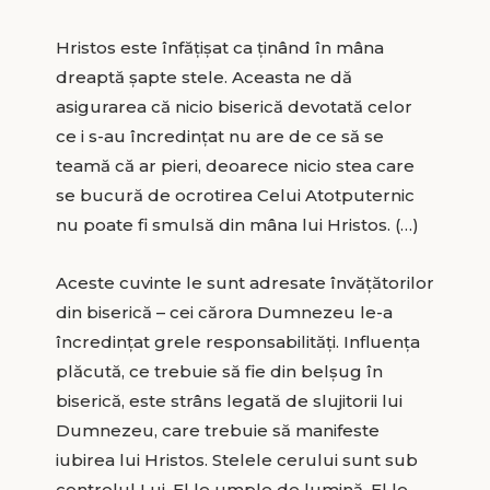
Hristos este înfățișat ca ținând în mâna
dreaptă șapte stele. Aceasta ne dă
asigurarea că nicio biserică devotată celor
ce i s-au încredințat nu are de ce să se
teamă că ar pieri, deoarece nicio stea care
se bucură de ocrotirea Celui Atotputernic
nu poate fi smulsă din mâna lui Hristos. (…)
Aceste cuvinte le sunt adresate învățătorilor
din biserică – cei cărora Dumnezeu le-a
încredințat grele responsabilități. Influența
plăcută, ce trebuie să fie din belșug în
biserică, este strâns legată de slujitorii lui
Dumnezeu, care trebuie să manifeste
iubirea lui Hristos. Stelele cerului sunt sub
controlul Lui. El le umple de lumină. El le