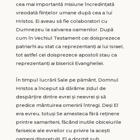
cea mai importantă misiune încredințată
vreodată ființelor umane după cea a lui
Hristos. Ei aveau să fie colaboratori cu
Dumnezeu la salvarea oamenilor. După
cum în Vechiul Testament cei doisprezece
patriarhi au stat ca reprezentanți ai lui Israel,
tot astfel cei doisprezece apostoli stau ca
reprezentanți ai bisericii Evangheliei.
În timpul lucrării Sale pe pământ, Domnul
Hristos a început să dărâme zidul de
despărțire dintre evrei și neevrei și să
predice mântuirea omenirii întregi. Deși El
era evreu, totuși Se amesteca fără reținere
printre samariteni, făcând inutile obiceiurile
fariseice ale evreilor cu privire la acești
oameni disprețuiți. El a dormit sub