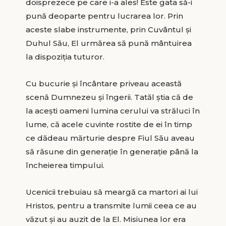
doisprezece pe care i-a ales! Este gata să-i
pună deoparte pentru lucrarea lor. Prin
aceste slabe instrumente, prin Cuvântul și
Duhul Său, El urmărea să pună mântuirea
la dispoziția tuturor.
Cu bucurie și încântare priveau această
scenă Dumnezeu și îngerii. Tatăl știa că de
la acești oameni lumina cerului va străluci în
lume, că acele cuvinte rostite de ei în timp
ce dădeau mărturie despre Fiul Său aveau
să răsune din generație în generație până la
încheierea timpului.
Ucenicii trebuiau să meargă ca martori ai lui
Hristos, pentru a transmite lumii ceea ce au
văzut și au auzit de la El. Misiunea lor era