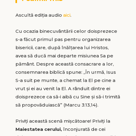
Ascultă ediția audio
aici
.
Cu ocazia binecuvântării celor doisprezece
s-a făcut primul pas pentru organizarea
bisericii, care, după înălțarea lui Hristos,
avea să ducă mai departe misiunea Sa pe
pământ. Despre această consacrare a lor,
consemnarea biblică spune: „În urmă, Isus
S-a suit pe munte, a chemat la El pe cine a
vrut și ei au venit la El. A rânduit dintre ei
doisprezece ca să-i aibă cu Sine și să-i trimită
să propovăduiască” (Marcu 3:13,14).
Priviți această scenă mișcătoare! Priviți la
Maiestatea cerului,
înconjurată de cei