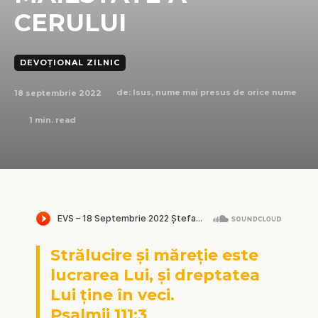
CERULUI
DEVOȚIONAL ZILNIC
18 septembrie 2022
de:
Isus, nume mai presus de orice nume
1
min. read
Strălucire și măreție este
lucrarea Lui, și dreptatea
Lui ține în veci.
Psalmii 111:3