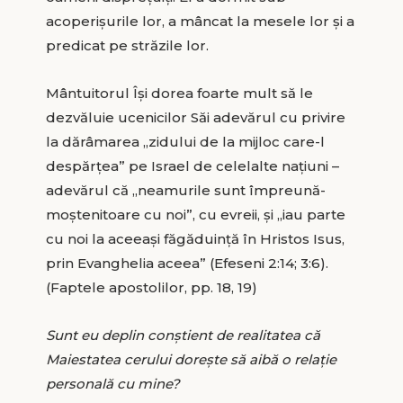
acoperișurile lor, a mâncat la mesele lor și a
predicat pe străzile lor.
Mântuitorul Își dorea foarte mult să le
dezvăluie ucenicilor Săi adevărul cu privire
la dărâmarea „zidului de la mijloc care-l
despărțea” pe Israel de celelalte națiuni –
adevărul că „neamurile sunt împreună-
moștenitoare cu noi”, cu evreii, și „iau parte
cu noi la aceeași făgăduință în Hristos Isus,
prin Evanghelia aceea” (Efeseni 2:14; 3:6).
(Faptele apostolilor, pp. 18, 19)
Sunt eu deplin conștient de realitatea că
Maiestatea cerului dorește să aibă o relație
personală cu mine?