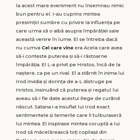
la acest mare eveniment nu însemnau nimic
bun pentru el. I-au cuprins mintea
presimțiri sumbre cu privire la influența pe
care urma să o aibă asupra împărăției sale
această venire în lume. El se întreba dacă
nu cumva
Cel care vine
era Acela care avea
să-i conteste puterea și să-i răstoarne
împărăția. El L-a privit pe Hristos, încă de la
naștere, ca pe un rival. El a stârnit în inima lui
Irod invidia și dorința de a-L distruge pe
Hristos, insinuând că puterea și regatul lui
aveau să-I fie date acestui Rege de curând
născut. Satana i-a insuflat lui Irod exact
sentimentele și temerile care îi tulburaseră
lui mintea. El inspirase mintea coruptă a lui
Irod să măcelărească toți copilașii din