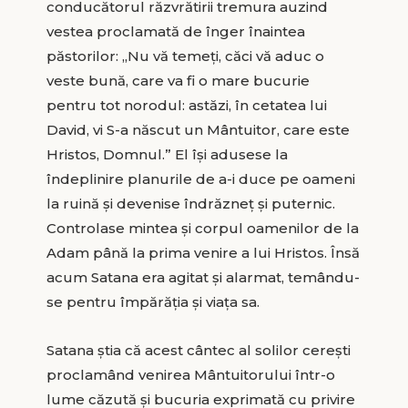
conducătorul răzvrătirii tremura auzind
vestea proclamată de înger înaintea
păstorilor: „Nu vă temeți, căci vă aduc o
veste bună, care va fi o mare bucurie
pentru tot norodul: astăzi, în cetatea lui
David, vi S-a născut un Mântuitor, care este
Hristos, Domnul.” El își adusese la
îndeplinire planurile de a-i duce pe oameni
la ruină și devenise îndrăzneț și puternic.
Controlase mintea și corpul oamenilor de la
Adam până la prima venire a lui Hristos. Însă
acum Satana era agitat și alarmat, temându-
se pentru împărăția și viața sa.
Satana știa că acest cântec al solilor cerești
proclamând venirea Mântuitorului într-o
lume căzută și bucuria exprimată cu privire