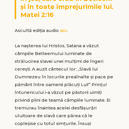
și în toate împrejurimile lui.
Matei 2:16
Ascultă ediția audio
aici
.
La nașterea lui Hristos, Satana a văzut
câmpiile Betleemului luminate de
strălucirea slavei unei mulțimi de îngeri
cerești. A auzit cântecul lor: „Slavă lui
Dumnezeu în locurile preaînalte și pace pe
pământ între oamenii plăcuți Lui!” Prințul
întunericului i-a văzut pe păstorii uimiți
privind plini de teamă câmpiile luminate. Ei
tremurau înaintea acelei desfășurări
uluitoare de slavă care părea că le
copleșise cu totul simțurile. Însuși