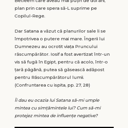
Betleem care aveau mai puțin de doi ani,
plan prin care spera să-L suprime pe
Copilul-Rege.
Dar Satana a văzut că planurilor sale li se
împotrivea o putere mai mare. Îngerii lui
Dumnezeu au ocrotit viața Pruncului
răscumpărător. Iosif a fost avertizat într-un
vis să fugă în Egipt, pentru că acolo, într-o
țară păgână, putea să găsească adăpost
pentru Răscumpărătorul lumii.
(Confruntarea cu ispita, pp. 27, 28)
Îi dau eu ocazia lui Satana să-mi umple
mintea cu simțămintele lui? Cum să-mi
protejez mintea de influențe negative?