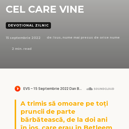
CEL CARE VINE
DEVOȚIONAL ZILNIC
15 septembrie 2022
de:
Isus, nume mai presus de orice nume
2
min. read
A trimis să omoare pe toți
pruncii de parte
bărbătească, de la doi ani
în jos, care erau în Betleem