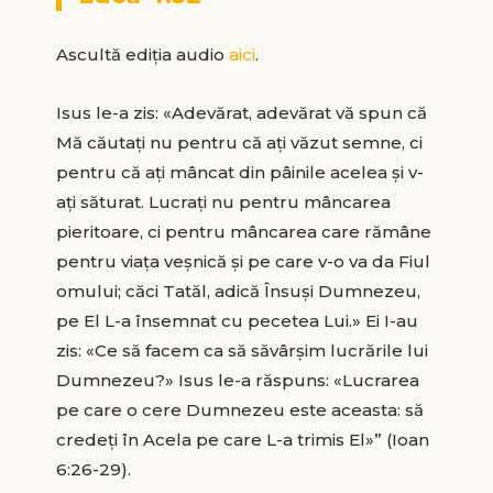
Ascultă ediția audio
aici
.
Isus le-a zis: «Adevărat, adevărat vă spun că
Mă căutați nu pentru că ați văzut semne, ci
pentru că ați mâncat din pâinile acelea și v-
ați săturat. Lucrați nu pentru mâncarea
pieritoare, ci pentru mâncarea care rămâne
pentru viața veșnică și pe care v-o va da Fiul
omului; căci Tatăl, adică Însuși Dumnezeu,
pe El L-a însemnat cu pecetea Lui.» Ei I-au
zis: «Ce să facem ca să săvârșim lucrările lui
Dumnezeu?» Isus le-a răspuns: «Lucrarea
pe care o cere Dumnezeu este aceasta: să
credeți în Acela pe care L-a trimis El»” (Ioan
6:26-29).