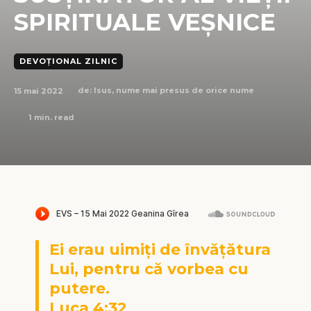
SPIRITUALE VEȘNICE
DEVOȚIONAL ZILNIC
15 mai 2022
de:
Isus, nume mai presus de orice nume
1
min. read
Ei erau uimiți de învățătura
Lui, pentru că vorbea cu
putere.
Luca 4:32