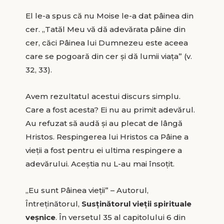
El le-a spus că nu Moise le-a dat pâinea din
cer. „Tatăl Meu vă dă adevărata pâine din
cer, căci Pâinea lui Dumnezeu este aceea
care se pogoară din cer și dă lumii viața” (v.
32, 33).
Avem rezultatul acestui discurs simplu.
Care a fost acesta? Ei nu au primit adevărul.
Au refuzat să audă și au plecat de lângă
Hristos. Respingerea lui Hristos ca Pâine a
vieții a fost pentru ei ultima respingere a
adevărului. Aceștia nu L-au mai însoțit.
„Eu sunt Pâinea vieții” – Autorul,
Întreținătorul,
Susținătorul vieții spirituale
veșnice
. În versetul 35 al capitolului 6 din