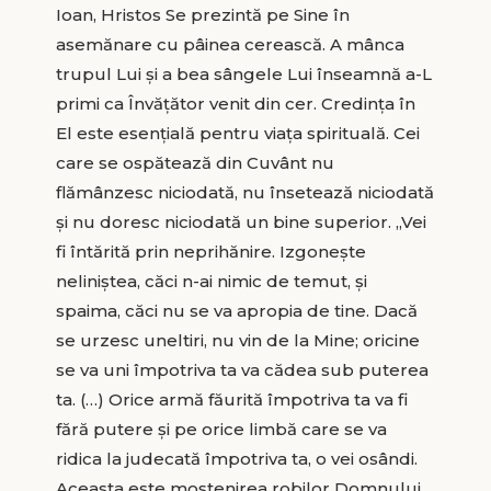
Ioan, Hristos Se prezintă pe Sine în
asemănare cu pâinea cerească. A mânca
trupul Lui și a bea sângele Lui înseamnă a-L
primi ca Învățător venit din cer. Credința în
El este esențială pentru viața spirituală. Cei
care se ospătează din Cuvânt nu
flămânzesc niciodată, nu însetează niciodată
și nu doresc niciodată un bine superior. „Vei
fi întărită prin neprihănire. Izgonește
neliniștea, căci n-ai nimic de temut, și
spaima, căci nu se va apropia de tine. Dacă
se urzesc uneltiri, nu vin de la Mine; oricine
se va uni împotriva ta va cădea sub puterea
ta. (…) Orice armă făurită împotriva ta va fi
fără putere și pe orice limbă care se va
ridica la judecată împotriva ta, o vei osândi.
Aceasta este moștenirea robilor Domnului,