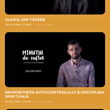
GLASUL DIN TĂCERE
DEVOȚIONAL ZILNIC
7 AUGUST 2026
NEUROȘTIINȚA AUTOCONTROLULUI ȘI DISCIPLINA
SPIRITUALĂ
DEVOȚIONAL ZILNIC
6 AUGUST 2026