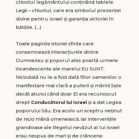
chivotul legământului conținând tablele
Legii – chivotul, care era simbolul prezenței
divine pentru Israel și garanția victoriei în
bătălie. (…)
Toate paginile istoriei sfinte care
consemnează interacțiunile dintre
Dumnezeu și poporul ales poartă urmele
incandescente ale marelui EU SUNT.
Niciodată nu le-a fost dată fiilor oamenilor o
manifestare mai clară a puterii și măririi Sale
decât atunci când doar El era recunoscut
drept
Conducătorul lui Israel
și a dat Legea
poporului Său. Era acolo un sceptru neținut
de nicio mână omenească, iar intervențiile
grandioase ale Regelui nevăzut al lui Israel
erau nespus de mari și de crâncene.