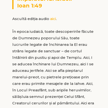
Ioan 1:49
Ascultă ediția audio
aici
.
În epoca iudaică, toate descoperirile făcute
de Dumnezeu poporului Său, toate
lucrurile legate de închinarea la El erau
strâns legate de sanctuar – de cortul
întâlnirii din pustiu și apoi de Templu. Aici, I
se aducea închinare lui Dumnezeu, aici I se
aduceau jertfele. Aici se afla pieptarul
marelui-preot, cu pietrele prețioase prin
care erau primite mesajele de la Iahve. Aici,
în Locul Preasfânt, sub aripile heruvimilor,
sălășluia semnul prezenței Celui Sfânt,
Creatorul cerurilor și al pământului. Aici era