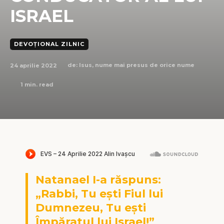
ISRAEL
DEVOȚIONAL ZILNIC
24 aprilie 2022
de:
Isus, nume mai presus de orice nume
1
min. read
Natanael I-a răspuns:
„Rabbi, Tu ești Fiul lui
Dumnezeu, Tu ești
Împăratul lui Israel!”