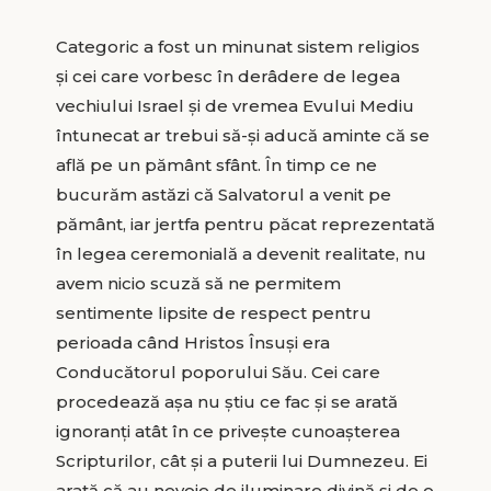
Categoric a fost un minunat sistem religios
și cei care vorbesc în derâdere de legea
vechiului Israel și de vremea Evului Mediu
întunecat ar trebui să-și aducă aminte că se
află pe un pământ sfânt. În timp ce ne
bucurăm astăzi că Salvatorul a venit pe
pământ, iar jertfa pentru păcat reprezentată
în legea ceremonială a devenit realitate, nu
avem nicio scuză să ne permitem
sentimente lipsite de respect pentru
perioada când Hristos Însuși era
Conducătorul poporului Său. Cei care
procedează așa nu știu ce fac și se arată
ignoranți atât în ce privește cunoașterea
Scripturilor, cât și a puterii lui Dumnezeu. Ei
arată că au nevoie de iluminare divină și de o