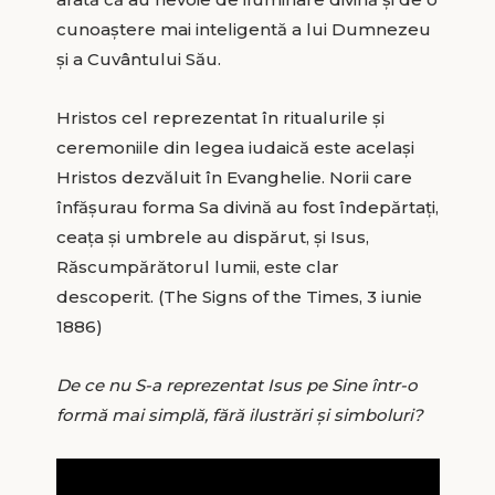
cunoaștere mai inteligentă a lui Dumnezeu
și a Cuvântului Său.
Hristos cel reprezentat în ritualurile și
ceremoniile din legea iudaică este același
Hristos dezvăluit în Evanghelie. Norii care
înfășurau forma Sa divină au fost îndepărtați,
ceața și umbrele au dispărut, și Isus,
Răscumpărătorul lumii, este clar
descoperit. (The Signs of the Times, 3 iunie
1886)
De ce nu S-a reprezentat Isus pe Sine într-o
formă mai simplă, fără ilustrări și simboluri?