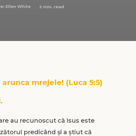
e:
Ellen White
2
min. read
 arunca mrejele! (Luca 5:5)
i
.
care au recunoscut că Isus este
zătorul predicând și a știut că