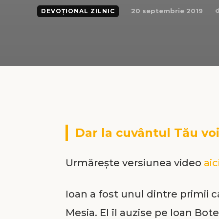
d
20 septembrie 2019
DEVOȚIONAL ZILNIC
Dar la cuvântul Tău voi
Urmărește versiunea video
aic
Ioan a fost unul dintre primii 
Mesia. El îl auzise pe Ioan Bote