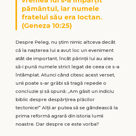
vremea lui s-a împărţit
pământul, iar numele
fratelui său era Ioctan.
(Geneza 10:25)
Despre Peleg, nu ştim nimic altceva decât
că la naşterea lui a avut loc un eveniment
atât de important, încât părinţii lui au ales
să-i pună numele strict legat de ceea ce s-a
întâmplat. Atunci când citesc acest verset,
unii poate s-ar grăbi să tragă repede o
concluzie şi să spună: ,,Am găsit un indiciu
biblic despre despărţirea plăcilor
tectonice!” Alţii ar putea să se gândească la
prima reformă agrară din istoria lumii
noastre. Dar despre ce este vorba?