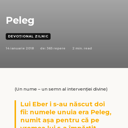
Peleg
DEVOȚIONAL ZILNIC
14 ianuarie 2018
2
min. read
de:
365 repere
(Un nume – un semn al intervenţiei divine)
Lui Eber i s-au născut doi
fii: numele unuia era Peleg,
numit aşa pentru că pe