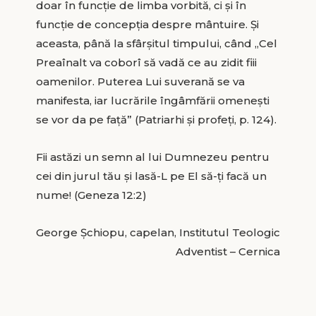
doar în funcţie de limba vorbită, ci şi în
funcţie de concepţia despre mântuire. Şi
aceasta, până la sfârşitul timpului, când „Cel
Preaînalt va coborî să vadă ce au zidit fiii
oamenilor. Puterea Lui suverană se va
manifesta, iar lucrările îngâmfării omeneşti
se vor da pe faţă” (Patriarhi şi profeţi, p. 124).
Fii astăzi un semn al lui Dumnezeu pentru
cei din jurul tău şi lasă-L pe El să-ţi facă un
nume! (Geneza 12:2)
George Șchiopu, capelan, Institutul Teologic
Adventist – Cernica