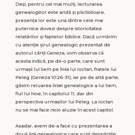
Deşi, pentru cei mai mulţi, lecturarea
genealogiilor este aridă şi plictisitoare,
prezenţa lor este una dintre cele mai
puternice dovezi despre istoricitatea
relatărilor şi faptelor biblice. Dacă urmărim
cu atenţie şirul genealogic prezentat de
autorul cărții Geneza, vom observa că
acesta indică, pe de-o parte, care sunt
urmaşii lui Sem pe linia lui Ioctan, fratele lui
Peleg (Geneza 10:26-31), iar pe de altă parte,
găsim reluarea liniei genealogice a lui Sem,
fiul lui Noe, în capitolul 11, dar din
perspectiva urmaşilor lui Peleg. La Ioctan
nu se mai face nicio aluzie în acest capitol.
Aşadar, avem de-a face cu prezentarea a
două linii genealogice care sunt despărţite