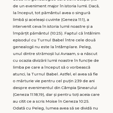
de un eveniment major în istoria lumii. Dacă,
la început, tot pământul avea o singură
limbă şi aceleaşi cuvinte (Geneza 11:1), a
intervenit ceva în istoria lumii noastre şi a
împărţit pământul (10:25). Faptul că întâlnim
episodul cu Turnul Babel între cele două
genealogii nu este la întâmplare. Peleg,
unul dintre strămoşii lui Avraam, s-a născut
cu ocazia divizării lumii noastre în funcţie de
limba pe care a început să o vorbească
atunci, la Turnul Babel. Astfel, el avea să fie
o mărturie vie pentru cel puţin 239 de ani
despre evenimentul din Câmpia Şinearului
(Geneza 11:18,19), dar şi pentru toţi aceia care
au citit ce a scris Moise în Geneza 10:25.
Odată cu Peleg, lumea avea să se dividă nu