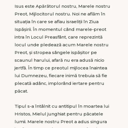
Isus este Apărătorul nostru, Marele nostru
Preot, Mijlocitorul nostru. Noi ne aflăm în
situaţia în care se aflau israeliţii în Ziua
Ispăşirii. În momentul când marele-preot
intra în Locul Preasfânt, care reprezintă
locul unde pledează acum Marele nostru
Preot, şi stropea sângele ispăşitor pe
scaunul harului, afară nu era adusă nicio
jertfă. În timp ce preotul mijlocea înaintea
lui Dumnezeu, fiecare inimă trebuia să fie
plecată adânc, implorând iertare pentru
păcat.
Tipul s-a întâlnit cu antitipul în moartea lui
Hristos, Mielul junghiat pentru păcatele
lumii. Marele nostru Preot a adus singura