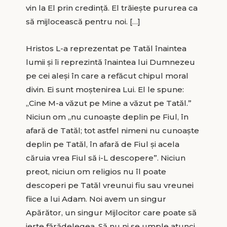
vin la El prin credinţă. El trăieşte pururea ca
să mijlocească pentru noi. […]
Hristos L-a reprezentat pe Tatăl înaintea
lumii şi îi reprezintă înaintea lui Dumnezeu
pe cei aleşi în care a refăcut chipul moral
divin. Ei sunt moştenirea Lui. El le spune:
„Cine M-a văzut pe Mine a văzut pe Tatăl.”
Niciun om „nu cunoaşte deplin pe Fiul, în
afară de Tatăl; tot astfel nimeni nu cunoaşte
deplin pe Tatăl, în afară de Fiul şi acela
căruia vrea Fiul să i-L descopere”. Niciun
preot, niciun om religios nu îl poate
descoperi pe Tatăl vreunui fiu sau vreunei
fiice a lui Adam. Noi avem un singur
Apărător, un singur Mijlocitor care poate să
ierte fărădelegea. Să nu ni se umple atunci