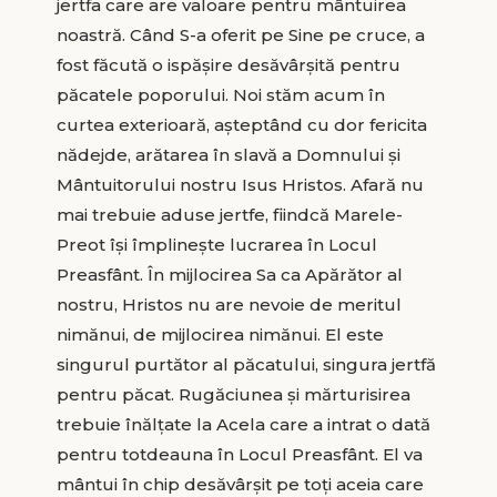
jertfa care are valoare pentru mântuirea
noastră. Când S-a oferit pe Sine pe cruce, a
fost făcută o ispăşire desăvârşită pentru
păcatele poporului. Noi stăm acum în
curtea exterioară, aşteptând cu dor fericita
nădejde, arătarea în slavă a Domnului şi
Mântuitorului nostru Isus Hristos. Afară nu
mai trebuie aduse jertfe, fiindcă Marele-
Preot îşi împlineşte lucrarea în Locul
Preasfânt. În mijlocirea Sa ca Apărător al
nostru, Hristos nu are nevoie de meritul
nimănui, de mijlocirea nimănui. El este
singurul purtător al păcatului, singura jertfă
pentru păcat. Rugăciunea şi mărturisirea
trebuie înălţate la Acela care a intrat o dată
pentru totdeauna în Locul Preasfânt. El va
mântui în chip desăvârşit pe toţi aceia care