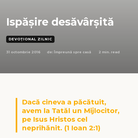
Ispășire desăvârșită
DEVOȚIONAL ZILNIC
31 octombrie 2016
2
min. read
de:
Împreună spre casă
Dacă cineva a păcătuit,
avem la Tatăl un Mijlocitor,
pe Isus Hristos cel
neprihănit. (1 Ioan 2:1)