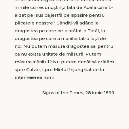
inimile cu recunoştinţă faţă de Acela care L-
a dat pe Isus ca jertfă de ispăşire pentru
păcatele noastre? Gândiţi-vă adânc la
dragostea pe care ne-a arătat-o Tatăl, la
dragostea pe care a manifestat-o faţă de
noi. Nu putem măsura dragostea Sa; pentru
că nu există unitate de măsură. Putem
măsura infinitul? Nu putem decât să arătăm
spre Calvar, spre Mielul înjunghiat de la
întemeierea lumii.
Signs of the Times, 28 iunie 1899