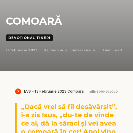
COMOARĂ
DEVOȚIONAL TINERI
13 februarie 2023
1
min. read
de:
Sensuri și contrasensuri
„Dacă vrei să fii desăvârșit”,
i-a zis Isus, „du-te de vinde
ce ai, dă la săraci și vei avea
o comoară în cer! Apoi vino