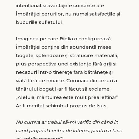
intenționat și avantajele concrete ale
Împărăției cerurilor, nu numai satisfacțiile și
bucuriile sufletului.
Imaginea pe care Biblia o configurează
Împărăției conține din abundență mese
bogate, splendoare și strălucire materială,
plus perspectiva unei existențe fără griji și
necazuri într-o tinerețe fără bătrânețe și
viață fără de moarte. Comoara din ceruri a
tânărului bogat l-ar fi făcut să exclame:
„Aleluia, mântuirea este mult prea ieftină!”
Ar fi meritat schimbul propus de Isus.
Nu cumva ar trebui să-mi verific din când în
când propriul centru de interes, pentru a face
ajustările necesare?