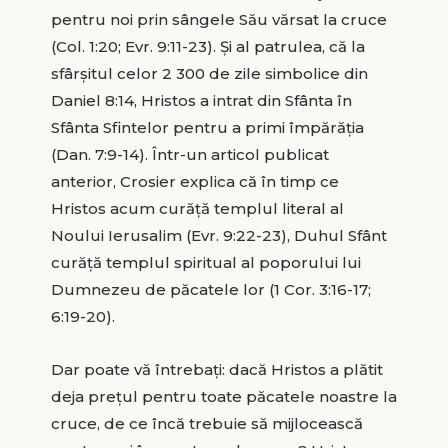
pentru noi prin sângele Său vărsat la cruce
(Col. 1:20; Evr. 9:11-23). Şi al patrulea, că la
sfârşitul celor 2 300 de zile simbolice din
Daniel 8:14, Hristos a intrat din Sfânta în
Sfânta Sfintelor pentru a primi împărăţia
(Dan. 7:9-14). Într-un articol publicat
anterior, Crosier explica că în timp ce
Hristos acum curăţă templul literal al
Noului Ierusalim (Evr. 9:22-23), Duhul Sfânt
curăţă templul spiritual al poporului lui
Dumnezeu de păcatele lor (1 Cor. 3:16-17;
6:19-20).
Dar poate vă întrebaţi: dacă Hristos a plătit
deja preţul pentru toate păcatele noastre la
cruce, de ce încă trebuie să mijlocească