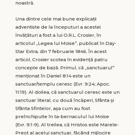
noastră.
Una dintre cele mai bune explicaţii
adventiste de la începuturi a acestei
învăţături a fost a lui O.R.L. Crosier, în
articolul „Legea lui Moise”, publicat în Day-
Star Extra, din 7 februarie 1846. În acest
articol, Crosier scotea în evidenţă patru
concepte de bază. Primul, că „sanctuarul”
menţionat în Daniel 8:14 este un
sanctuar/templu ceresc (Evr. 9:24; Apoc.
11:19). Al doilea, că sanctuarul ceresc este un
sanctuar literal, cu două încăperi, Sfânta şi
Sfânta Sfintelor, aşa cum au fost
preînchipuite în ta-bernaculul lui Moise
(Evr. 9:1-9). Al treilea, că Hristos este Marele-
Preot al acelui sanctuar, făcând mijlocire