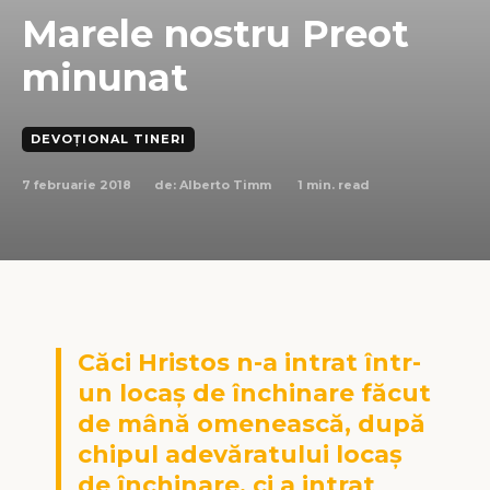
Marele nostru Preot
minunat
DEVOȚIONAL TINERI
7 februarie 2018
1
min. read
de:
Alberto Timm
Căci Hristos n-a intrat într-
un locaş de închinare făcut
de mână omenească, după
chipul adevăratului locaş
de închinare, ci a intrat