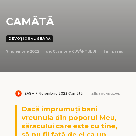
CAMĂTĂ
DEVOȚIONAL SEARA
7 noiembrie 2022
1
min. read
de:
Cuvintele CUVÂNTULUI
Dacă împrumuți bani
vreunuia din poporul Meu,
săracului care este cu tine,
să nu fii față de el ca un