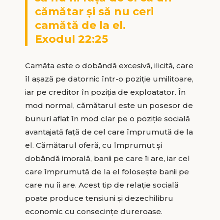
cămătar și să nu ceri
camătă de la el.
Exodul 22:25
Camăta este o dobândă excesivă, ilicită, care
îl așază pe datornic într-o poziție umilitoare,
iar pe creditor în poziția de exploatator. În
mod normal, cămătarul este un posesor de
bunuri aflat în mod clar pe o poziție socială
avantajată față de cel care împrumută de la
el. Cămătarul oferă, cu împrumut și
dobândă imorală, banii pe care îi are, iar cel
care împrumută de la el folosește banii pe
care nu îi are. Acest tip de relație socială
poate produce tensiuni și dezechilibru
economic cu consecințe dureroase.