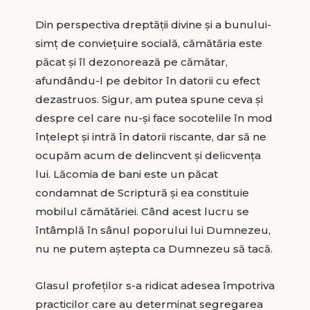
Din perspectiva dreptății divine și a bunului-
simț de conviețuire socială, cămătăria este
păcat și îl dezonorează pe cămătar,
afundându-l pe debitor în datorii cu efect
dezastruos. Sigur, am putea spune ceva și
despre cel care nu-și face socotelile în mod
înțelept și intră în datorii riscante, dar să ne
ocupăm acum de delincvent și delicvența
lui. Lăcomia de bani este un păcat
condamnat de Scriptură și ea constituie
mobilul cămătăriei. Când acest lucru se
întâmplă în sânul poporului lui Dumnezeu,
nu ne putem aștepta ca Dumnezeu să tacă.
Glasul profeților s-a ridicat adesea împotriva
practicilor care au determinat segregarea