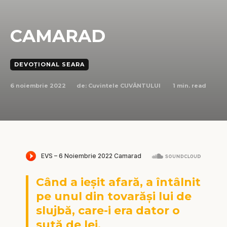
CAMARAD
DEVOȚIONAL SEARA
6 noiembrie 2022
1
min. read
de:
Cuvintele CUVÂNTULUI
Când a ieșit afară, a întâlnit
pe unul din tovarăși lui de
slujbă, care-i era dator o
sută de lei.