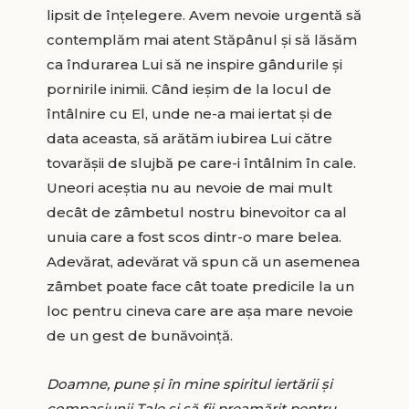
lipsit de înțelegere. Avem nevoie urgentă să
contemplăm mai atent Stăpânul și să lăsăm
ca îndurarea Lui să ne inspire gândurile și
pornirile inimii. Când ieșim de la locul de
întâlnire cu El, unde ne-a mai iertat și de
data aceasta, să arătăm iubirea Lui către
tovarășii de slujbă pe care-i întâlnim în cale.
Uneori aceștia nu au nevoie de mai mult
decât de zâmbetul nostru binevoitor ca al
unuia care a fost scos dintr-o mare belea.
Adevărat, adevărat vă spun că un asemenea
zâmbet poate face cât toate predicile la un
loc pentru cineva care are așa mare nevoie
de un gest de bunăvoință.
Doamne, pune și în mine spiritul iertării și
compasiunii Tale și să fii preamărit pentru