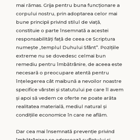
mai rămas. Grija pentru buna funcționare a
corpului nostru, prin adoptarea celor mai
bune principii privind stilul de viață,
constituie o parte însemnată a acestei
responsabilități față de ceea ce Scriptura
numește „templul Duhului Sfânt”. Pozițiile
extreme nu se dovedesc celmai bun
remediu pentru îmbătrânire, de aceea este
necesară o preocupare atentă pentru
înțelegerea cât maibună a nevoilor noastre
specifice vârstei și statutului pe care îl avem
și apoi să vedem ce oferte ne poate arăta
realitatea materială, mediul natural și
condițiile economice în care ne aflăm.
Dar cea mai însemnată prevenție privind
îmbătrânirea se adresează sufletului și