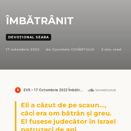
ÎMBĂTRÂNIT
DEVOȚIONAL SEARA
17 octombrie 2022
2
min. read
de:
Cuvintele CUVÂNTULUI
Eli a căzut de pe scaun…,
căci era om bătrân și greu.
El fusese judecător în Israel
patruzeci de ani.