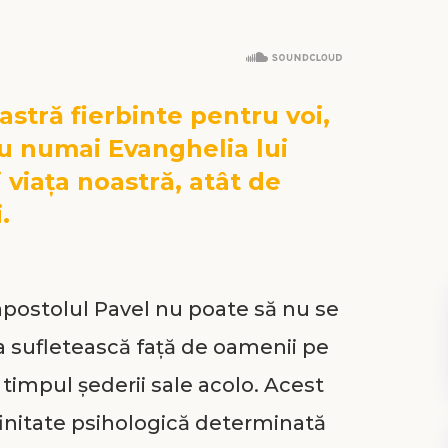
astră fierbinte pentru voi,
u numai Evanghelia lui
viața noastră, atât de
.
, apostolul Pavel nu poate să nu se
ra sufletească față de oamenii pe
în timpul șederii sale acolo. Acest
finitate psihologică determinată