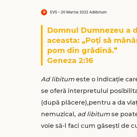
Domnul Dumnezeu a d
aceasta: „Poți să mănân
pom din grădină.”
Geneza 2:16
Ad libitum
este o indicație car
se oferă interpretului posibil
(după plăcere),pentru a da viaț
nemuzical,
ad libitum
se poate 
voie să-l faci cum găsești de cu